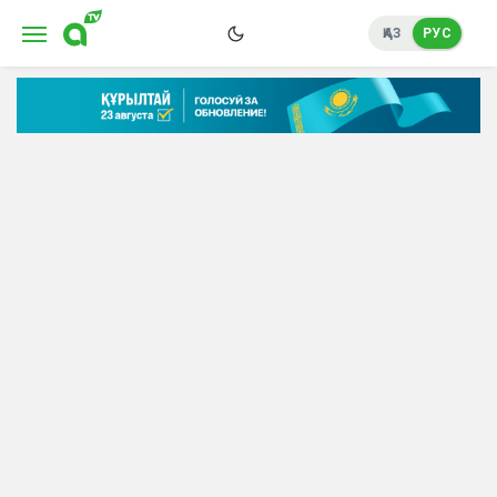
ҚАЗ
РУС