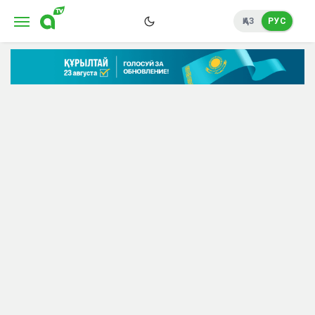
ҚАЗ
РУС