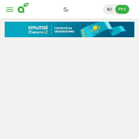
ҚАЗ
РУС