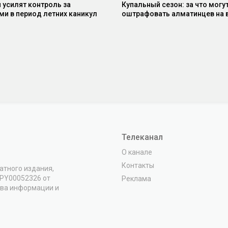
 усилят контроль за
Купальный сезон: за что могу
и в период летних каникул
оштрафовать алматинцев на
Телеканал
О канале
Контакты
атного издания,
VPY00052326 от
Реклама
тва информации и