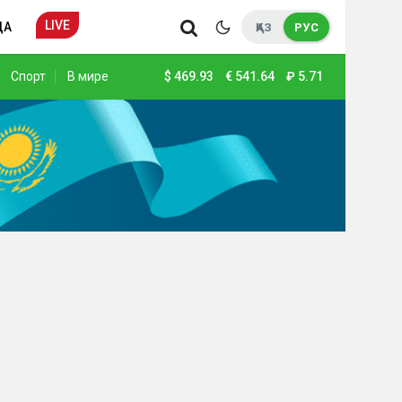
LIVE
ДА
ҚАЗ
РУС
Спорт
В мире
$
469.93
€
541.64
₽
5.71