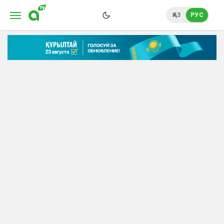
ҚАЗ
РУС