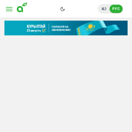
ҚАЗ
РУС