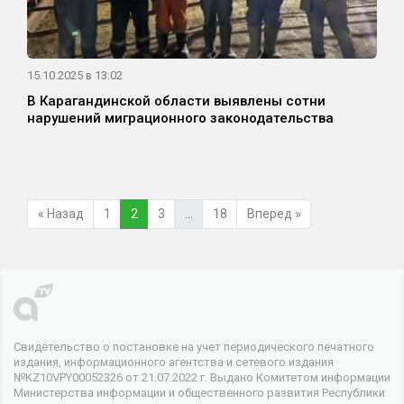
15.10.2025 в 13:02
В Карагандинской области выявлены сотни
нарушений миграционного законодательства
« Назад
1
2
3
…
18
Вперед »
Свидетельство о постановке на учет периодического печатного
издания, информационного агентства и сетевого издания
№KZ10VPY00052326 от 21.07.2022 г. Выдано Комитетом информации
Министерства информации и общественного развития Республики