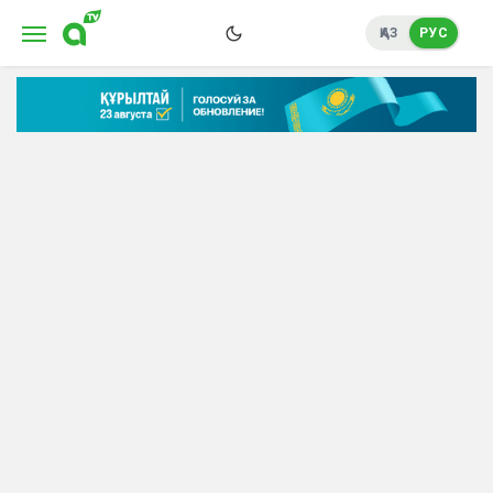
ҚАЗ
РУС