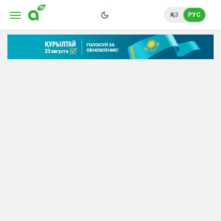
ҚАЗ
РУС