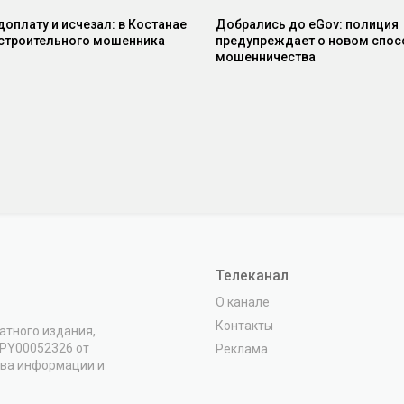
доплату и исчезал: в Костанае
Добрались до eGov: полиция
строительного мошенника
предупреждает о новом спос
мошенничества
Телеканал
О канале
Контакты
атного издания,
VPY00052326 от
Реклама
тва информации и