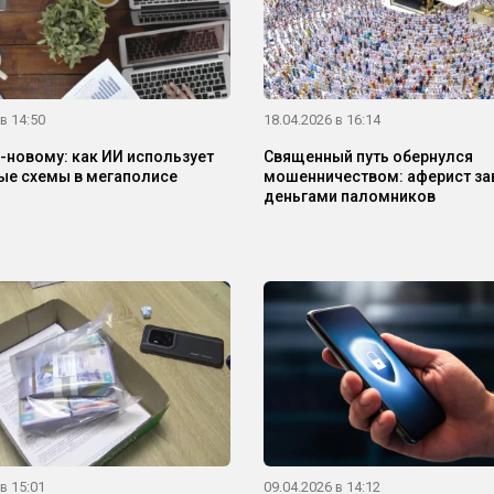
в 14:50
18.04.2026 в 16:14
-новому: как ИИ использует
Священный путь обернулся
ые схемы в мегаполисе
мошенничеством: аферист з
деньгами паломников
в 15:01
09.04.2026 в 14:12