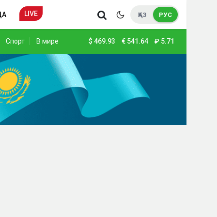
LIVE
ДА
ҚАЗ
РУС
Спорт
В мире
$
469.93
€
541.64
₽
5.71