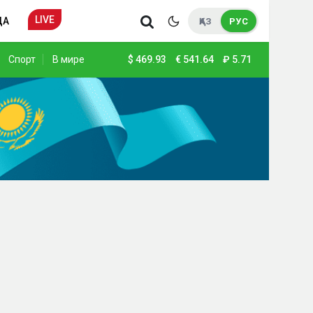
LIVE
ДА
ҚАЗ
РУС
Спорт
В мире
$
469.93
€
541.64
₽
5.71