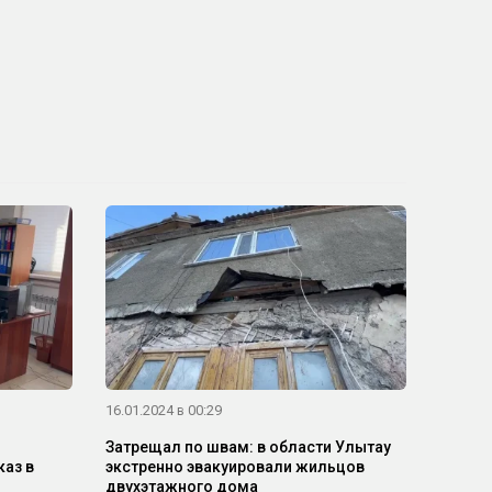
16.01.2024 в 00:29
Затрещал по швам: в области Улытау
каз в
экстренно эвакуировали жильцов
двухэтажного дома