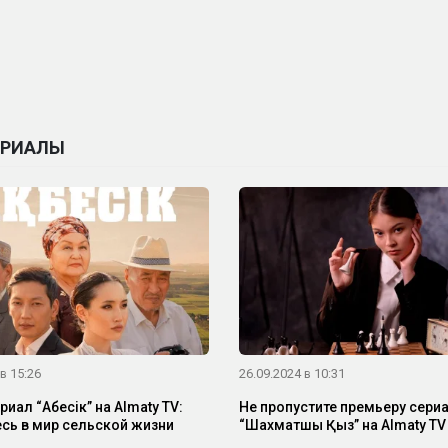
ЕРИАЛЫ
в 15:26
26.09.2024 в 10:31
иал “Ақбесік” на Almaty TV:
Не пропустите премьеру сери
есь в мир сельской жизни
“Шахматшы Қыз” на Almaty TV