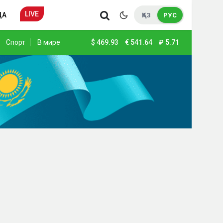
LIVE
ДА
ҚАЗ
РУС
Спорт
В мире
$
469.93
€
541.64
₽
5.71