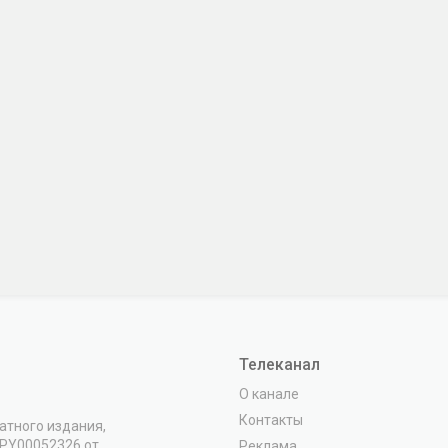
Телеканал
О канале
Контакты
атного издания,
VPY00052326 от
Реклама