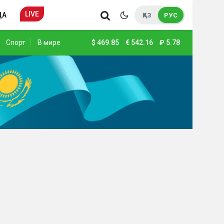
LIVE
ДА
ҚАЗ
РУС
Спорт
В мире
$
469.85
€
542.16
₽
5.78