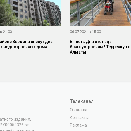
в 21:03
06.07.2021 в 15:00
айоне Зердели снесут два
В честь Дня столицы:
х недостроенных дома
благоустроенный Терренкур о
Алматы
Телеканал
О канале
Контакты
атного издания,
VPY00052326 от
Реклама
тва информации и