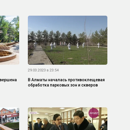
29.03.2023 в 23:54
авершена
В Алматы началась противоклещевая
обработка парковых зон и скверов