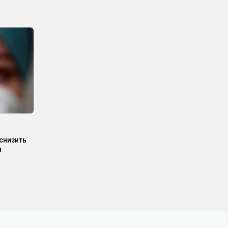
снизить
а