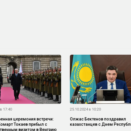
в 17:40
25.10.2024 в 10:20
енная церемония встречи:
Олжас Бектенов поздравил
март Токаев прибыл с
казахстанцев с Днем Республ
твенным визитом в Венгрию