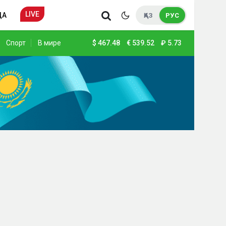
LIVE
ДА
ҚАЗ
РУС
Спорт
В мире
$
467.48
€
539.52
₽
5.73