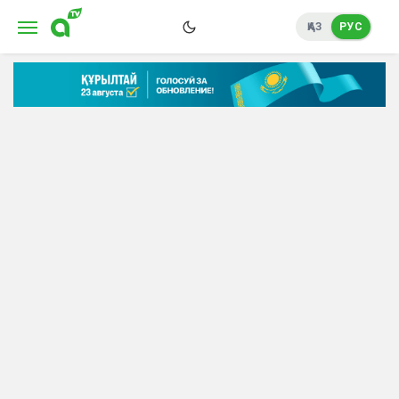
ҚАЗ
РУС