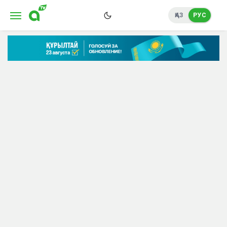
ҚАЗ
РУС