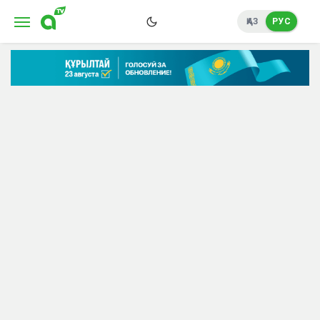
ҚАЗ
РУС