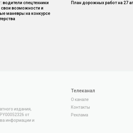
r: водители спецтехники
План дорожных работ на 27 а
 свои возможности и
ые маневры на конкурсе
терства
Телеканал
О канале
Контакты
атного издания,
VPY00052326 от
Реклама
тва информации и