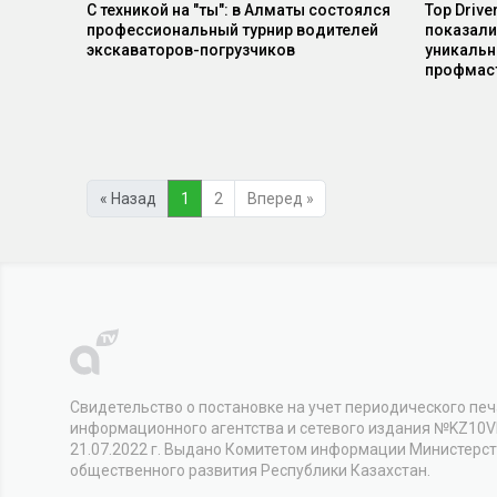
С техникой на "ты": в Алматы состоялся
Top Drive
профессиональный турнир водителей
показали
экскаваторов-погрузчиков
уникальн
профмас
« Назад
1
2
Вперед »
Свидетельство о постановке на учет периодического печ
информационного агентства и сетевого издания №KZ10
21.07.2022 г. Выдано Комитетом информации Министерс
общественного развития Республики Казахстан.