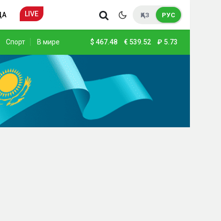
LIVE
ДА
ҚАЗ
РУС
Спорт
В мире
$
467.48
€
539.52
₽
5.73