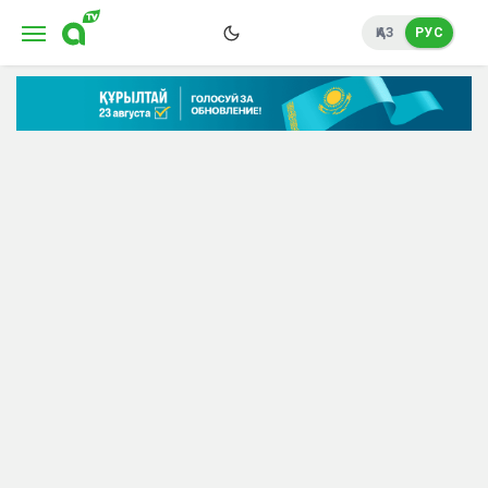
ҚАЗ
РУС