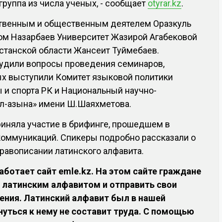
группа из числа ученых, - сообщает
otyrar.kz
.
твенным и общественным деятелем Оразкуль
ом Назарбаев Университет Жазирой Агабековой
станской области Жансеит Туймебаев.
судили вопросы проведения семинаров,
ых выступили Комитет языковой политики
 и спорта РК и Национальный научно-
іл-Қазына» имени Ш.Шаяхметова.
риняла участие в брифинге, прошедшем в
коммуникаций. Спикеры подробно рассказали о
правописании латинского алфавита.
аботает сайт emle.kz. На этом сайте граждане
 латинским алфавитом и отправить свои
ения. Латинский алфавит был в нашей
нуться к нему не составит труда. С помощью