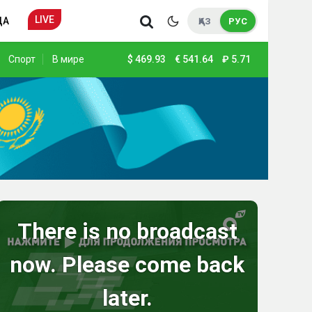
LIVE
ДА
ҚАЗ
РУС
Спорт
В мире
$
469.93
€
541.64
₽
5.71