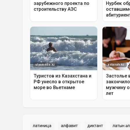
латиница
алфавит
диктант
латын әл