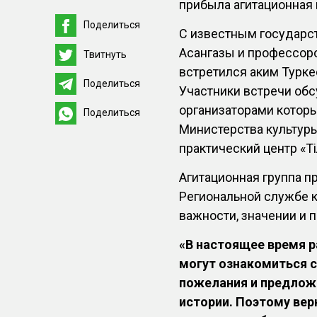
прибыла агитационная 
Поделиться
С известным государс
Асангазы и профессор
Твитнуть
встретился аким Турке
Поделиться
Участники встречи об
организаторами котор
Поделиться
Министерства культуры
практический центр «Т
Агитационная группа п
Региональной службе 
важности, значении и 
«В настоящее время р
могут ознакомиться с
пожелания и предлож
истории. Поэтому вер