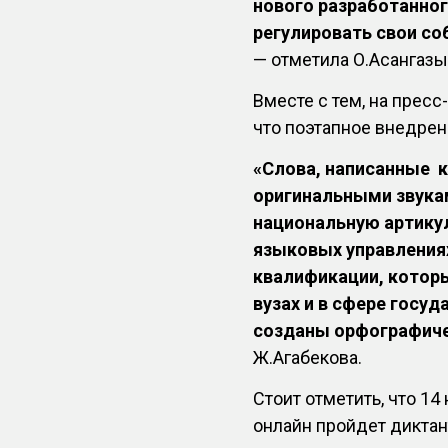
нового разработанно
регулировать свои со
— отметила О.Асангазы
Вместе с тем, на прес
что поэтапное внедрен
«Слова, написанные к
оригинальными звука
национальную артикул
языковых управления
квалификации, которы
вузах и в сфере госу
созданы орфографиче
Ж.Агабекова.
Стоит отметить, что 14
онлайн пройдет диктан