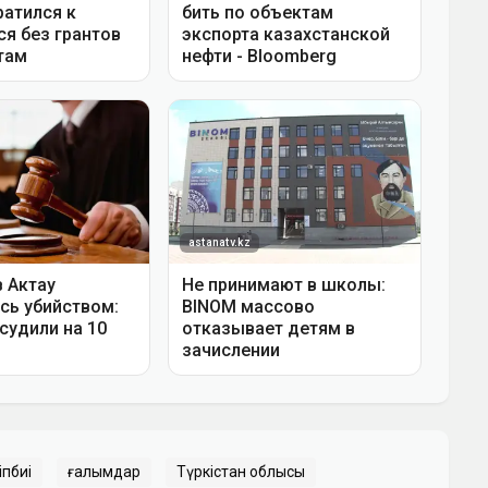
іпбиі
ғалымдар
Түркістан облысы