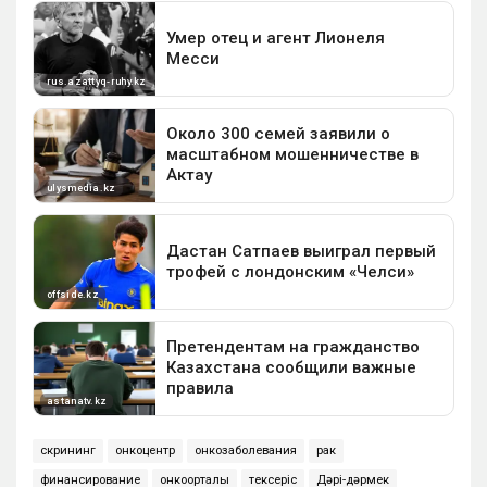
скрининг
онкоцентр
онкозаболевания
рак
финансирование
онкоорталық
тексеріс
Дәрі-дәрмек