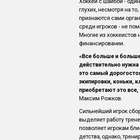
Хоккей с шайбой - оди
глухих, несмотря на то,
признаются сами орган
среди игроков - не пом
Многие из хоккеистов 
финансировании.
«Все больше и больше 
действительно нужна 
это самый дорогостоя
экипировки, коньки, 
приобретают это все,
Максим Рожков.
Сильнейший игрок сбо
выделяет работу трен
позволяет игрокам бли
детства, однако, трени