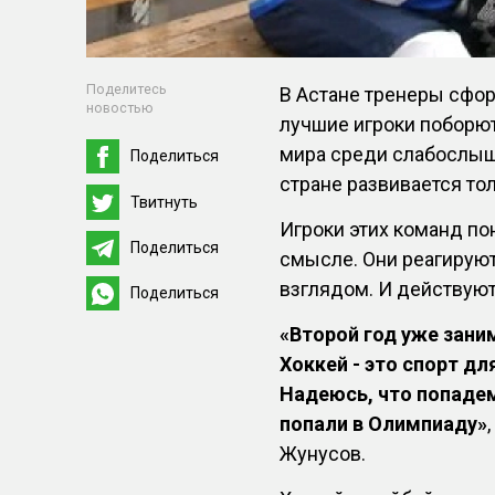
Поделитесь
В Астане тренеры сфо
новостью
лучшие игроки поборют
мира среди слабослыша
Поделиться
стране развивается то
Твитнуть
Игроки этих команд по
Поделиться
смысле. Они реагируют
взглядом. И действую
Поделиться
«Второй год уже зани
Хоккей - это спорт дл
Надеюсь, что попадем
попали в Олимпиаду»
Жунусов.