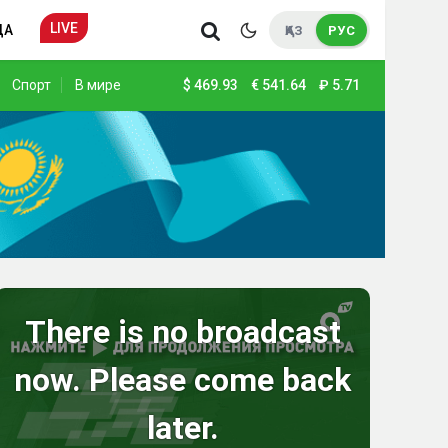
LIVE
ДА
ҚАЗ
РУС
Спорт
В мире
$
469.93
€
541.64
₽
5.71