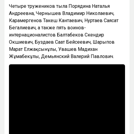
Четыре тружеников тыла Порядина Наталья
Андреевна, Чернышев Владимир Николаевич,
Карамергенов Такеш Кантаевич, Нуртаев Саясат
Бегалиевич, а также пять воинов-
интернационалистов Балтабеков Скендир
Окшиевич, Буздаев Сағат Бейсеевич, Шарыпов
Марат Елжақсынұлы, Увашев Мадихан
Жұмабекұлы, Демьянский Валерий Павлович.