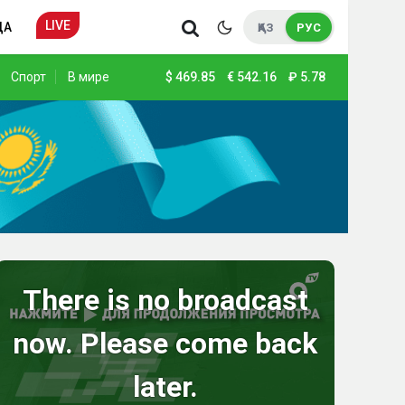
LIVE
ДА
ҚАЗ
РУС
Спорт
В мире
$
469.85
€
542.16
₽
5.78