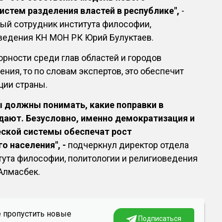
истем разделения властей в республике",
-
ый сотрудник института философии,
оведения КН МОН РК Юрий Булуктаев.
орности среди глав областей и городов
ния, то по словам экспертов, это обеспечит
ции страны.
ы должны понимать, какие поправки в
дают. Безусловно, именно демократизация и
еской системы обеспечат рост
о населения", -
подчеркнул директор отдела
тута философии, политологии и религиоведения
Алмасбек.
е пропустить новые
Подписаться