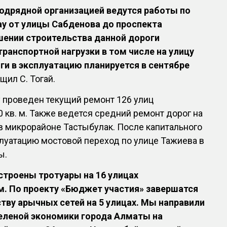
одрядной организацией ведутся работы по
у от улицы Сабденова до проспекта
шении строительства данной дороги
ранспортной нагрузки в том числе на улицу
ги в эксплуатацию планируется в сентябре
щил С. Тогай.
ду проведен текущий ремонт 126 улиц
 кв. м. Также ведется средний ремонт дорог на
е в микрорайоне Тастыбулак. После капитального
луатацию мостовой переход по улице Тажиева в
ы.
остроены тротуары на 16 улицах
м. По проекту «Бюджет участия» завершатся
тву арычных сетей на 5 улицах. Мы направили
зеленой экономики города Алматы на