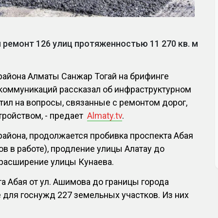
 ремонт 126 улиц протяженностью 11 270 кв. м
района Алматы Санжар Тогай на брифинге
коммуникаций рассказал об инфраструктурном
етил на вопросы, связанные с ремонтом дорог,
тройством, - предает
Almaty.tv
.
айона, продолжается пробивка проспекта Абая
ков в работе), продление улицы Алатау до
 расширение улицы Кунаева.
а Абая от ул. Ашимова до границы города
 для госнужд 227 земельных участков. Из них