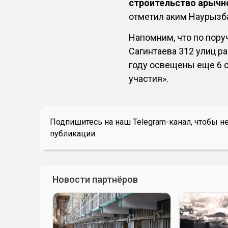
строительство арычно
отметил аким Наурызба
Напомним, что по пор
Сагинтаева 312 улиц р
году освещены еще 6 
участия».
Подпишитесь на наш Telegram-канал, чтобы н
публикации