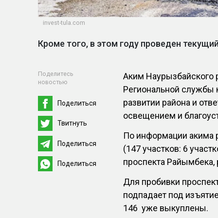
invest-tula.com
Кроме того, в этом году проведен текущий
Поделитесь
Аким Наурызбайского 
новостью
Региональной службы 
развитии района и отв
Поделиться
освещением и благоус
Твитнуть
По информации акима р
Поделиться
(147 участков: 6 участ
проспекта Райымбека,
Поделиться
Для пробивки проспект
подпадает под изъятие
146 уже выкуплены.