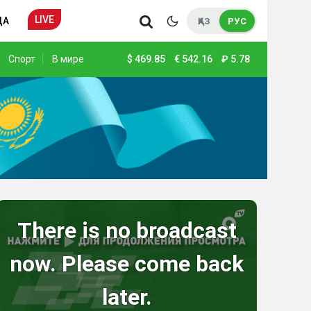
LIVE
ДА
ҚАЗ
РУС
Спорт
В мире
$
469.85
€
542.16
₽
5.78