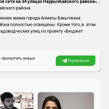
й сети на 34 улицах Наурызбайского района»
, -
йского района.
учению акима города Алматы Бакытжана
айона полностью освещены. Кроме того, в этом
садоводческих улиц по проекту «Бюджет
е пропустить новые
Подписаться