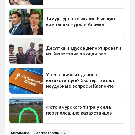
мегаполис
налогоплательщики