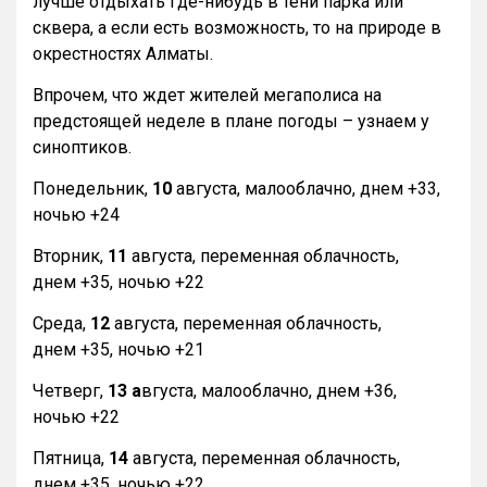
лучше отдыхать где-нибудь в тени парка или
сквера, а если есть возможность, то на природе в
окрестностях Алматы.
Впрочем, что ждет жителей мегаполиса на
предстоящей неделе в плане погоды – узнаем у
синоптиков.
Понедельник,
10
августа, малооблачно, днем +33,
ночью +24
Вторник,
11
августа, переменная облачность,
днем +35, ночью +22
Среда,
12
августа, переменная облачность,
днем +35, ночью +21
Четверг,
13 а
вгуста, малооблачно, днем +36,
ночью +22
Пятница,
14
августа, переменная облачность,
днем +35, ночью +22