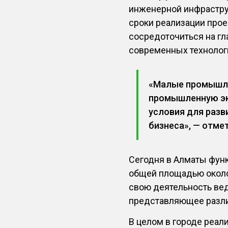
инженерной инфрастру
сроки реализации про
сосредоточиться на г
современных технолог
«Малые промышл
промышленную эк
условия для разв
бизнеса», — отме
Сегодня в Алматы фун
общей площадью около 
свою деятельность вед
представляющее разл
В целом в городе реа