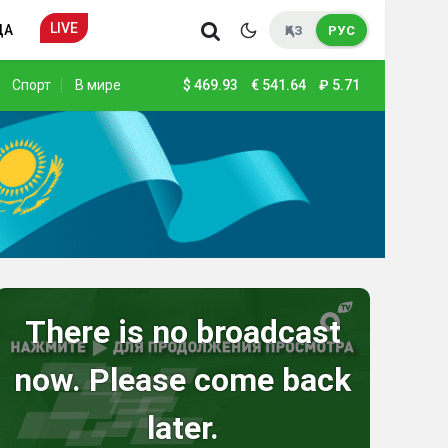
LIVE
ДА
ҚАЗ
РУС
Спорт
В мире
$
469.93
€
541.64
₽
5.71