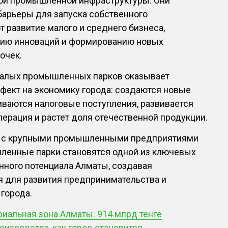
ой промышленной инфраструктуры. Они
арьеры для запуска собственного
т развитие малого и среднего бизнеса,
нию инноваций и формированию новых
очек.
 малых промышленных парков оказывает
фект на экономику города: создаются новые
иваются налоговые поступления, развивается
ерация и растет доля отечественной продукции.
ду с крупными промышленными предприятиями
енные парки становятся одной из ключевых
нного потенциала Алматы, создавая
я для развития предпринимательства и
города.
иальная зона Алматы: 914 млрд тенге
оизводства, как город становится