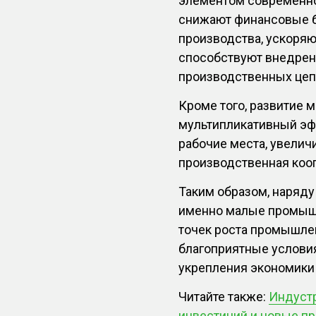
элементом современн
снижают финансовые б
производства, ускоряю
способствуют внедре
производственных цеп
Кроме того, развитие
мультипликативный эф
рабочие места, увелич
производственная кооп
Таким образом, наря
именно малые промышл
точек роста промышле
благоприятные услови
укрепления экономики 
Читайте также:
Индустр
инвестиций и новые пр