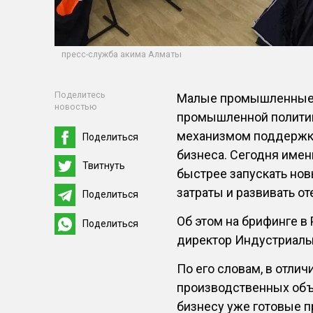
пресс-служба акима Алматы
Поделитесь
Малые промышленные п
новостью
промышленной полити
механизмом поддержки
Поделиться
бизнеса. Сегодня име
Твитнуть
быстрее запускать но
затраты и развивать о
Поделиться
Об этом на брифинге 
Поделиться
директор Индустриаль
По его словам, в отлич
производственных объ
бизнесу уже готовые 