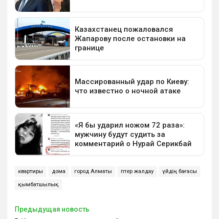
квартиры
дома
город Алматы
пәтер жалдау
үйдің бағасы
қымбатшылық
Предыдущая новость