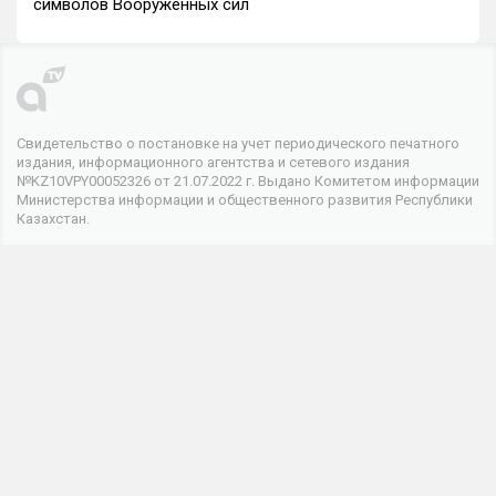
символов Вооруженных сил
Свидетельство о постановке на учет периодического печатного
издания, информационного агентства и сетевого издания
№KZ10VPY00052326 от 21.07.2022 г. Выдано Комитетом информации
Министерства информации и общественного развития Республики
Казахстан.
© 2026 . Все права защищены
Телеканал
О канале
Контакты
Реклама
Мы в соцсетях