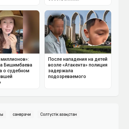
цы
санврачи
Солтүстік Қазақстан