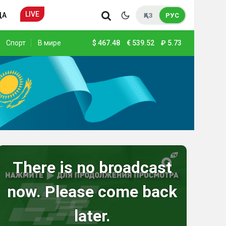
LIVE
ДА
ҚАЗ
РУС
Спорт
В мире
$
467.48
€
539.52
₽
5.73