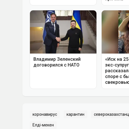
коронавирус
карантин
североказахстан
Елді-мекен