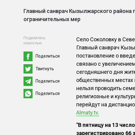
Главный санврач Кызылжарского района п
ограничительных мер
Поделитесь
Село Соколовку в Севе
новостью
Главный санврач Кызы
постановление о введ
Поделиться
связано с увеличение
Твитнуть
сегодняшнего дня жит
общественных местах и
Поделиться
нельзя проводить сем
Поделиться
религиозные и культу
перейдут на дистанци
Almaty.tv.
"В пятницу на 13 чис
зарегистрировано 66 