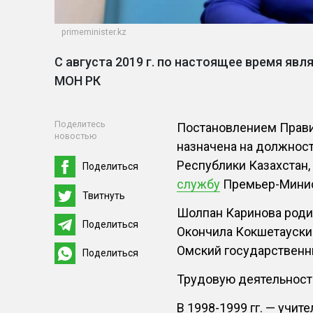
primeminister.kz
С августа 2019 г. по настоящее время яв
МОН РК
Поделитесь
Постановлением Прави
новостью
назначена на должност
Республики Казахстан,
Поделиться
службу
Премьер-Минис
Твитнуть
Шолпан Каринова родил
Поделиться
Окончила Кокшетауский
Омский государственн
Поделиться
Трудовую деятельность
В 1998-1999 гг. — учит