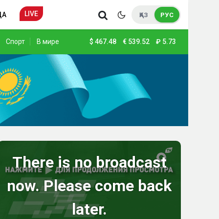
LIVE
ДА
ҚАЗ
РУС
Спорт
В мире
$
467.48
€
539.52
₽
5.73