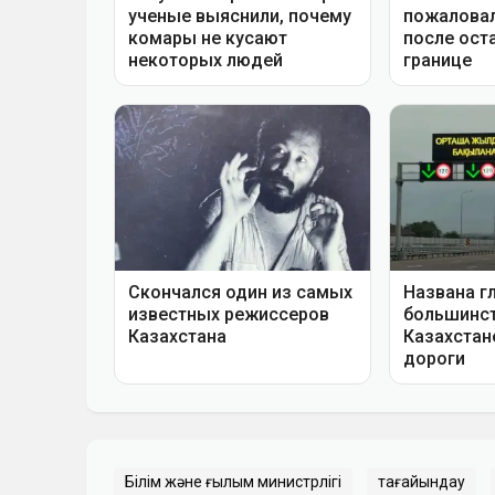
Білім және ғылым министрлігі
тағайындау