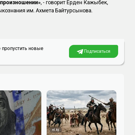
в произношении»
, - говорит Ерден Кажыбек,
ыкознания им. Ахмета Байтурсынова.
е пропустить новые
Подписаться