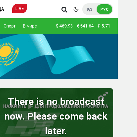
LIVE
ДА
ҚАЗ
РУС
Спорт
В мире
$
469.93
€
541.64
₽
5.71