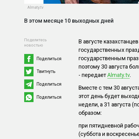
Almaty.tv
В этом месяце 10 выходных дней
Поделитесь
В августе казахстанце
новостью
государственных праз
государственным празд
Поделиться
поэтому 30 августа бо
Твитнуть
- передает
Almaty.tv
.
Поделиться
Вместе с тем 30 август
этот день будет выхо
Поделиться
недели, а 31 августа (
образом:
при пятидневной рабоч
(суббота и воскресенье