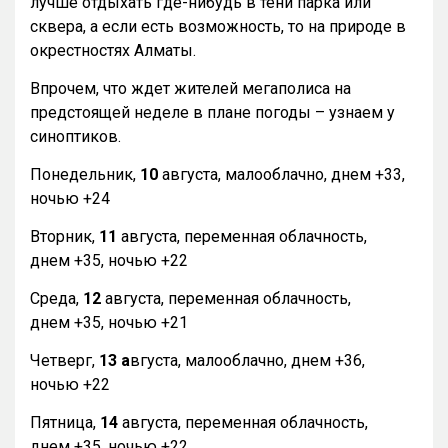
лучше отдыхать где-нибудь в тени парка или
сквера, а если есть возможность, то на природе в
окрестностях Алматы.
Впрочем, что ждет жителей мегаполиса на
предстоящей неделе в плане погоды – узнаем у
синоптиков.
Понедельник,
10
августа, малооблачно, днем +33,
ночью +24
Вторник,
11
августа, переменная облачность,
днем +35, ночью +22
Среда,
12
августа, переменная облачность,
днем +35, ночью +21
Четверг,
13 а
вгуста, малооблачно, днем +36,
ночью +22
Пятница,
14
августа, переменная облачность,
днем +35, ночью +22