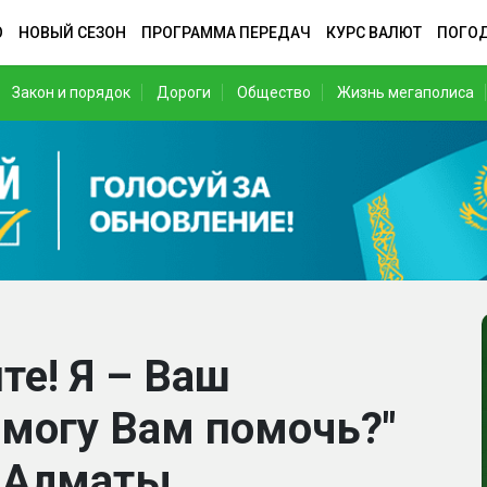
О
НОВЫЙ СЕЗОН
ПРОГРАММА ПЕРЕДАЧ
КУРС ВАЛЮТ
ПОГО
Закон и порядок
Дороги
Общество
Жизнь мегаполиса
те! Я – Ваш
 могу Вам помочь?"
я Алматы