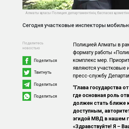
Алматы қаласы Полиция департаментінің баспасөз қызметін
Сегодня участковые инспекторы мобильны
Поделитесь
Полицией Алматы в ра
новостью
формату работы «Поли
комплекс мер. Приори
Поделиться
являются участковые и
Твитнуть
пресс-службу Департа
Поделиться
"Глава государства 
где основная роль от
Поделиться
должен стать ближе к
доступным, авторитет
эгидой МВД в нашем 
«Здравствуйте! Я – В