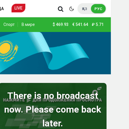
LIVE
ДА
ҚАЗ
РУС
Спорт
В мире
$
469.93
€
541.64
₽
5.71