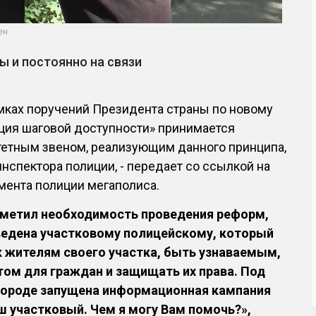
ен
 и постоянно на связи
мках поручений Президента страны по новому
ция шаговой доступности» принимается
тетным звеном, реализующим данного принципа,
нспектора полиции, - передает со ссылкой на
мента полиции мегаполиса.
отметил необходимость проведения реформ,
ведена участковому полицейскому, который
 жителям своего участка, быть узнаваемым,
ом для граждан и защищать их права. Под
городе запущена информационная кампания
аш участковый. Чем я могу Вам помочь?»,