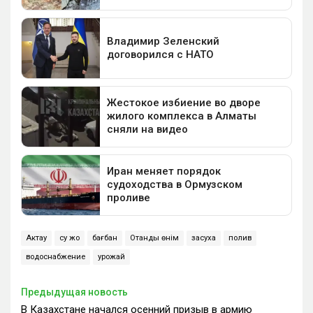
Актау
су жоқ
бағбан
Отандық өнім
засуха
полив
водоснабжение
урожай
Предыдущая новость
В Казахстане начался осенний призыв в армию