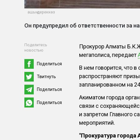
ашық дереккөз
Он предупредил об ответственности за на
Поделитесь
Прокурор Алматы Б.К.
новостью
мегаполиса, передает
Поделиться
В нем говорится, что 
распространяют призы
Твитнуть
запланированном на 24
Поделиться
Акиматом города орган
Поделиться
связи с сохраняющейс
и запретом Главного с
мероприятий.
"Прокуратура города 