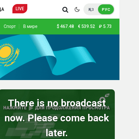
LIVE
ДА
ҚАЗ
РУС
Спорт
В мире
$
467.48
€
539.52
₽
5.73