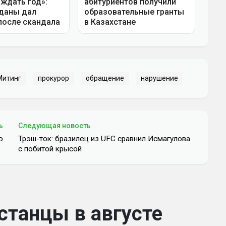
Митинг
прокурор
обращение
нарушение
ь
Следующая новость
ю
Трэш-ток: бразилец из UFC сравнил Исмагулова
с побитой крысой
станцы в августе