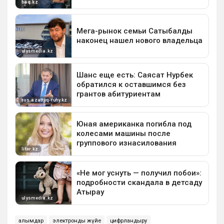
ғалымдар
электронды жүйе
цифрландыру