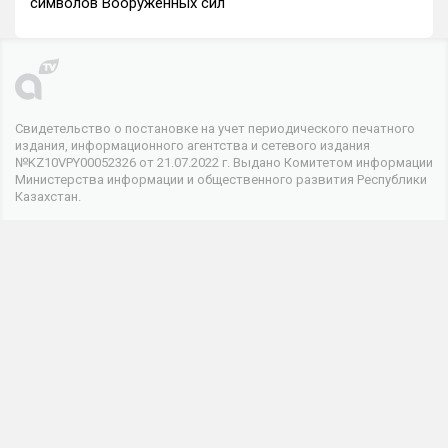
символов Вооруженных сил
Свидетельство о постановке на учет периодического печатного
издания, информационного агентства и сетевого издания
№KZ10VPY00052326 от 21.07.2022 г. Выдано Комитетом информации
Министерства информации и общественного развития Республики
Казахстан.
© 2026 . Все права защищены
Телеканал
О канале
Контакты
Реклама
Мы в соцсетях