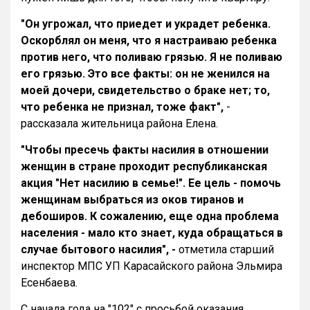
"Он угрожал, что приедет и украдет ребенка.
Оскорблял он меня, что я настраиваю ребенка
против него, что поливаю грязью. Я не поливаю
его грязью. Это все факты: он не женился на
моей дочери, свидетельство о браке нет; то,
что ребенка не признал, тоже факт",
-
рассказала жительница района Елена.
"Чтобы пресечь факты насилия в отношении
женщин в стране проходит республиканская
акция "Нет насилию в семье!". Ее цель - помочь
женщинам выбраться из оков тиранов и
дебоширов. К сожалению, еще одна проблема
населения - мало кто знает, куда обращаться в
случае бытового насилия", -
отметила старший
инспектор МПС УП Карасайского района Эльмира
Есенбаева.
С начала года на "102" с просьбой оказания