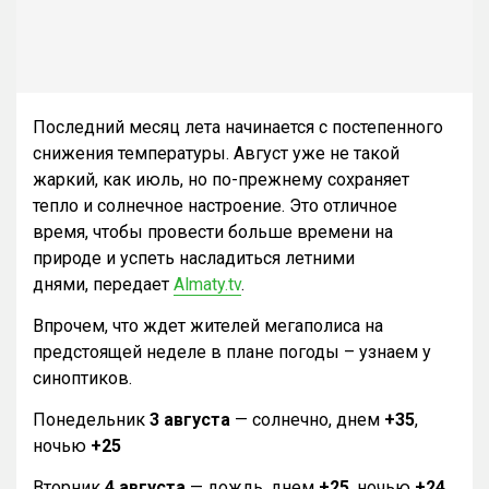
Последний месяц лета начинается с постепенного
снижения температуры. Август уже не такой
жаркий, как июль, но по-прежнему сохраняет
тепло и солнечное настроение. Это отличное
время, чтобы провести больше времени на
природе и успеть насладиться летними
днями, передает
Almaty.tv
.
Впрочем, что ждет жителей мегаполиса на
предстоящей неделе в плане погоды – узнаем у
синоптиков.
Понедельник
3 августа
— солнечно, днем
+35
,
ночью
+25
Вторник
4 августа
— дождь, днем
+25
, ночью
+24