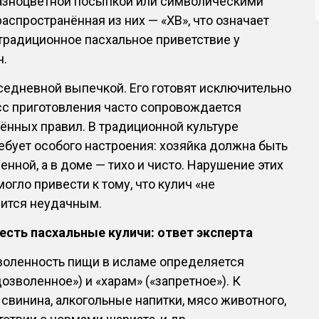
разноцветной посыпкой или символическими
аспространённая из них — «ХВ», что означает
традиционное пасхальное приветствие у
н.
седневной выпечкой. Его готовят исключительно
сс приготовления часто сопровождается
нных правил. В традиционной культуре
ребует особого настроения: хозяйка должна быть
енной, а в доме — тихо и чисто. Нарушение этих
могло привести к тому, что кулич «не
чится неудачным.
есть пасхальные куличи: ответ эксперта
зволенность пищи в исламе определяется
озволенное») и «харам» («запретное»). К
свинина, алкогольные напитки, мясо животного,