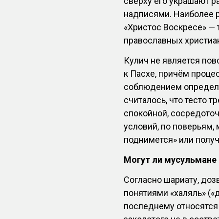
сверху его украшают 
надписями. Наиболее р
«Христос Воскресе» — 
православных христиа
Кулич не является пов
к Пасхе, причём проце
соблюдением определё
считалось, что тесто т
спокойной, сосредоточ
условий, по поверьям, 
поднимется» или полу
Могут ли мусульмане 
Согласно шариату, до
понятиями «халяль» («д
последнему относятся 