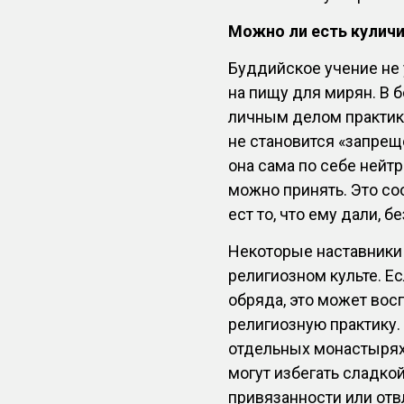
Можно ли есть кулич
Буддийское учение не
на пищу для мирян. В 
личным делом практик
не становится «запрещ
она сама по себе нейтр
можно принять. Это со
ест то, что ему дали, б
Некоторые наставники 
религиозном культе. Ес
обряда, это может вос
религиозную практику.
отдельных монастырях
могут избегать сладко
привязанности или отвл