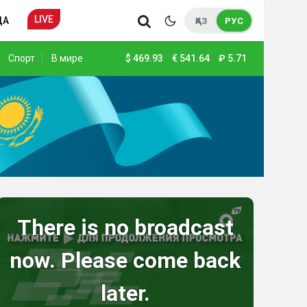
LIVE
ДА
ҚАЗ
РУС
Спорт
В мире
$
469.93
€
541.64
₽
5.71