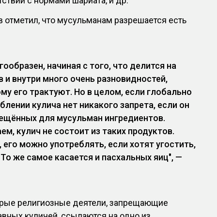
тствии с нормами шариата, и др.
 отметил, что мусульманам разрешается есть
ообразен, начиная с того, что делится на
в и внутри много очень разновидностей,
му его трактуют. Но в целом, если глобально
еблении кулича нет никакого запрета, если он
рещённых для мусульман ингредиентов.
ем, кулич не состоит из таких продуктов.
, его можно употреблять, если хотят угостить,
 То же самое касается и пасхальных яиц", —
торые религиозные деятели, запрещающие
вных куличей, ссылаются на одно из