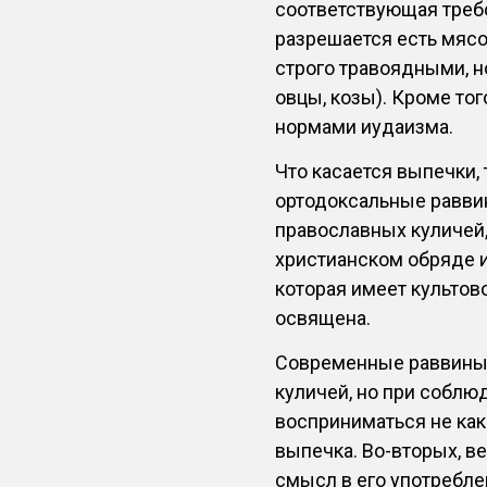
соответствующая треб
разрешается есть мяс
строго травоядными, н
овцы, козы). Кроме тог
нормами иудаизма.
Что касается выпечки, 
ортодоксальные равви
православных куличей,
христианском обряде 
которая имеет культов
освящена.
Современные раввины 
куличей, но при соблю
восприниматься не как 
выпечка. Во-вторых, 
смысл в его употребле