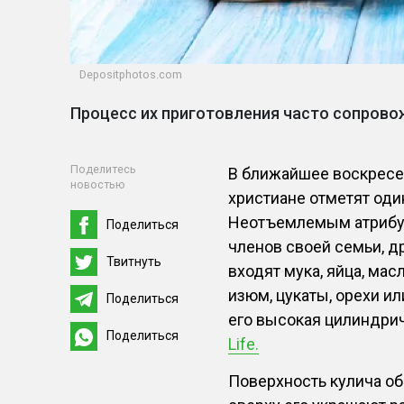
Depositphotos.com
Процесс их приготовления часто сопров
Поделитесь
В ближайшее воскресен
новостью
христиане отметят оди
Неотъемлемым атрибут
Поделиться
членов своей семьи, др
Твитнуть
входят мука, яйца, мас
изюм, цукаты, орехи и
Поделиться
его высокая цилиндрич
Поделиться
Life.
Поверхность кулича об