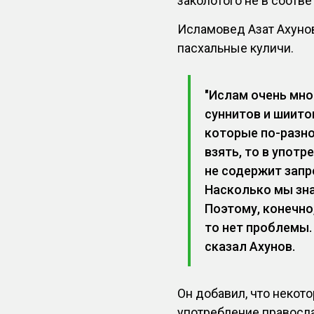
заколотого не в соотве
Исламовед Азат Ахунов
пасхальные куличи.
"Ислам очень мног
суннитов и шиито
которые по-разно
взять, то в употр
не содержит зап
Насколько мы зна
Поэтому, конечно
то нет проблемы.
сказал Ахунов.
Он добавил, что неко
употребление правосла