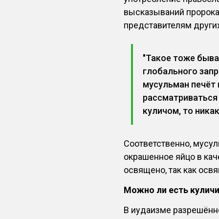
высказываний пророка 
представителям других
"Такое тоже быва
глобального запр
мусульман печёт к
рассматриваться 
куличом, то ника
Соответственно, мусул
окрашенное яйцо в кач
освящено, так как осв
Можно ли есть кулич
В иудаизме разрешённо