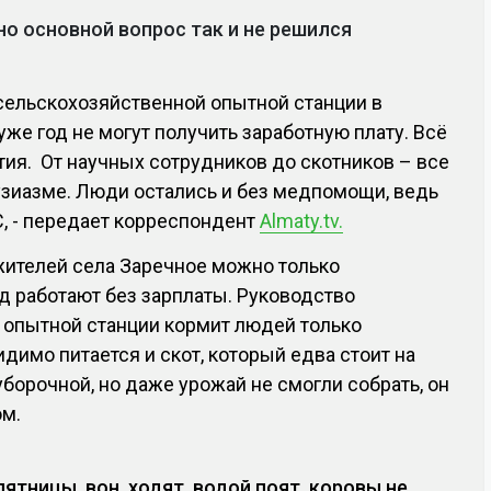
о основной вопрос так и не решился
сельскохозяйственной опытной станции в
уже год не могут получить заработную плату. Всё
тия. От научных сотрудников до скотников – все
узиазме. Люди остались и без медпомощи, ведь
, - передает корреспондент
Almaty.tv.
ителей села Заречное можно только
д работают без зарплаты. Руководство
 опытной станции кормит людей только
димо питается и скот, который едва стоит на
борочной, но даже урожай не смогли собрать, он
ом.
ятницы, вон, ходят, водой поят, коровы не