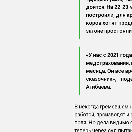
доятся. На 22-23
построили, для к
коров хотят прода
загоне простояли
«У нас с 2021 го
медстрахования, н
месяца. Он все в
сказочник», - по
Агибаева.
В некогда гремевшем н
работой, производят и
поля. Но дела видимо 
теперь через суд пыта