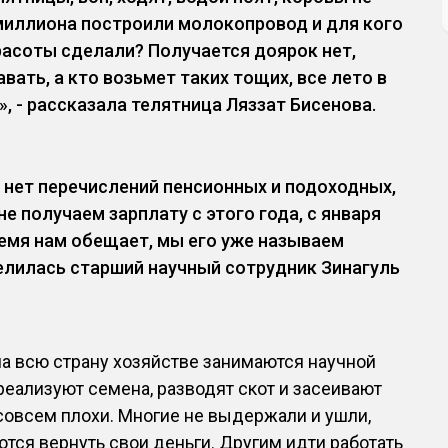
 миллиона построили молокопровод и для кого
расоты сделали? Получается доярок нет,
вать, а кто возьмет таких тощих, все лето в
», - рассказала телятница Ляззат Бисенова.
да нет перечислений пенсионных и подоходных,
е получаем зарплату с этого года, с января
ремя нам обещает, мы его уже называем
делилась старший научный сотрудник Зинагуль
а всю страну хозяйстве занимаются научной
 реализуют семена, разводят скот и засеивают
совсем плохи. Многие не выдержали и ушли,
ются вернуть свои деньги. Другим идти работать