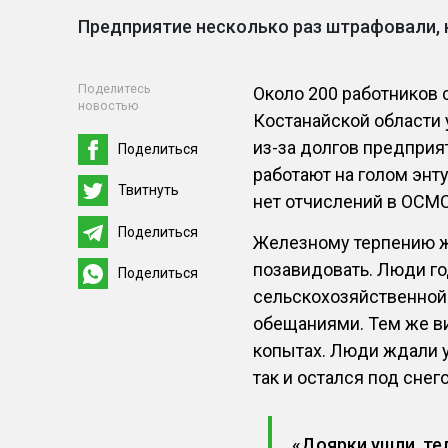
Предприятие несколько раз штрафовали, н
Поделитесь
Около 200 работников 
новостью
Костанайской области 
из-за долгов предприя
Поделиться
работают на голом энт
Твитнуть
нет отчислений в ОСМС
Поделиться
Железному терпению ж
позавидовать. Люди го
Поделиться
сельскохозяйственной
обещаниями. Тем же ви
копытах. Люди ждали у
так и остался под снег
«Доярки ушли, тел