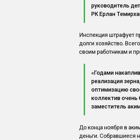
руководитель де
РК Ерлан Темирха
Инспекция штрафует пр
долги хозяйство. Всег
своим работникам и пр
«Годами накапли
реализация зерна
оптимизацию свое
коллектив очень 
заместитель аким
До конца ноября в ак
деньги. Собравшиеся на