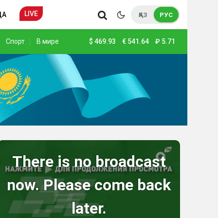
LIVE
ДА
ҚАЗ
РУС
Спорт
В мире
$
469.93
€
541.64
₽
5.71