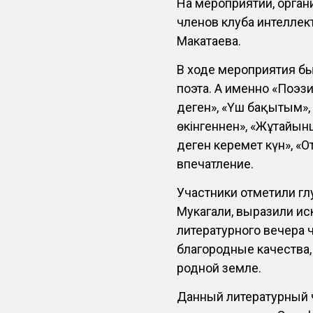
На мероприятии, орга
членов клуба интеллек
Макатаева.
В ходе мероприятия б
поэта. А именно «Поэзия
деген», «Үш бақытым»,
өкінгеннен», «Жұтайыншы
деген керемет күн», «
впечатление.
Участники отметили гл
Мукагали, выразили ис
литературного вечера 
благородные качества,
родной земле.
Данный литературный 