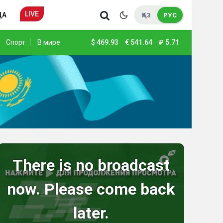
LIVE
ДА
ҚАЗ
РУС
Спорт
В мире
$
469.93
€
541.64
₽
5.71