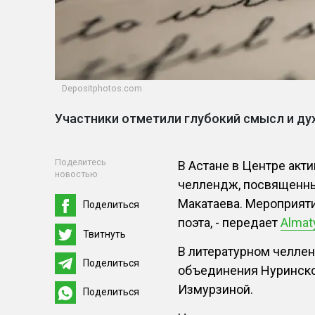
Depositphotos.com
Участники отметили глубокий смысл и ду
Поделитесь
В Астане в Центре акт
новостью
челлендж, посвященны
Макатаева. Мероприят
Поделиться
поэта, - передает
Almaty
Твитнуть
В литературном челле
Поделиться
объединения Нуринско
Измурзиной.
Поделиться