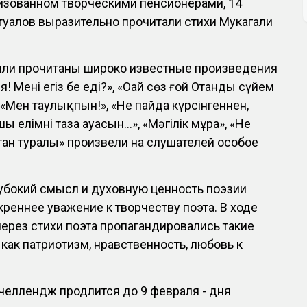
низованном творческими пенсионерами, 14
туалов выразительно прочитали стихи Мукагали
ыли прочитаны широко известные произведения
! Менің егіз бе едің?», «Оңай сөз ғой Отанды сүйем
 «Мен таулықпын!», «Не пайда күрсінгеннен,
 елімнің таза ауасын…», «Мәңгілік мұра», «Не
Отан туралы» произвели на слушателей особое
убокий смысл и духовную ценность поэзии
креннее уважение к творчеству поэта. В ходе
через стихи поэта пропагандировались такие
 как патриотизм, нравственность, любовь к
челлендж продлится до 9 февраля - дня