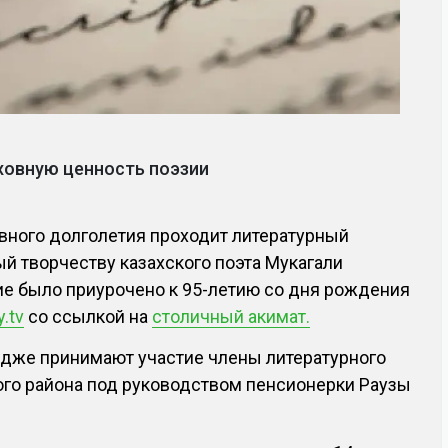
ховную ценность поэзии
ивного долголетия проходит литературный
й творчеству казахского поэта Мукагали
ие было приурочено к 95-летию со дня рождения
.tv
со ссылкой на
столичный акимат.
ндже принимают участие члены литературного
го района под руководством пенсионерки Раузы