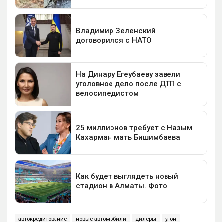
автокредитование
новые автомобили
дилеры
угон