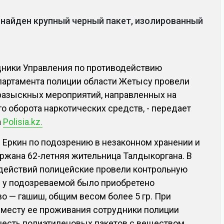
 найден крупный черный пакет, изолированный
дники Управления по противодействию
партамента полиции области Жетысу провели
разыскных мероприятий, направленных на
о оборота наркотических средств, - передает
а
Polisia.kz.
е Еркин по подозрению в незаконном хранении и
ржана 62-летняя жительница Талдыкоргана. В
действий полицейские провели контрольную
ой у подозреваемой было приобретено
о — гашиш, общим весом более 5 гр. При
 месту ее проживания сотрудники полиции
шесть полиэтиленовых пакетов с веществом