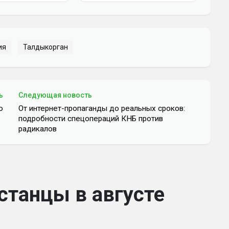
ия
Талдыкорган
ь
Следующая новость
ю
От интернет-пропаганды до реальных сроков:
подробности спецопераций КНБ против
радикалов
станцы в августе