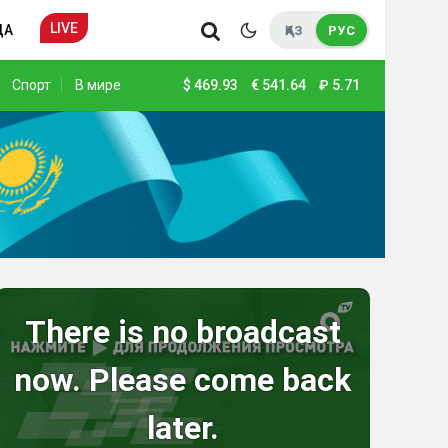
LIVE
ДА
ҚАЗ
РУС
Спорт
В мире
$
469.93
€
541.64
₽
5.71