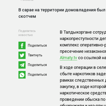
В сарае на территории домовладения был
скотчем
Поделитесь
В Талдыкоргане сотру
новостью
наркопреступности де
комплекс оперативно-
Поделиться
пресечение незаконног
Твитнуть
Almaty.tv
со ссылкой н
Поделиться
В ходе операции в сел
сбыте наркотиков заде
Поделиться
рамках следственных 
закупку, в ходе котор
наркотическое средств
проведении обыска по
обнаружили и изъяли 