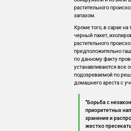
растительного происх
запахом.
Кроме того, в сарае н
черный пакет, изолиро
растительного происх
предположительно гаши
по данному факту про
устанавливаются все 
подозреваемой по реш
домашнего ареста с уч
"Борьба с незако
приоритетных на
хранения и распр
жестко пресекать