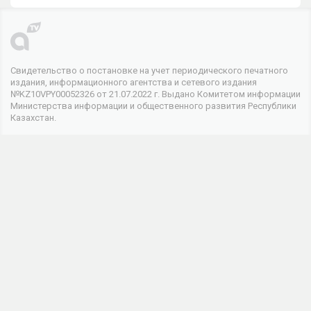
Свидетельство о постановке на учет периодического печатного
издания, информационного агентства и сетевого издания
№KZ10VPY00052326 от 21.07.2022 г. Выдано Комитетом информации
Министерства информации и общественного развития Республики
Казахстан.
© 2026 . Все права защищены
Телеканал
О канале
Контакты
Реклама
Мы в соцсетях
Информационная продукция данного сетевого ресурса
предназначена для лиц, достигших 18 лет и старше.