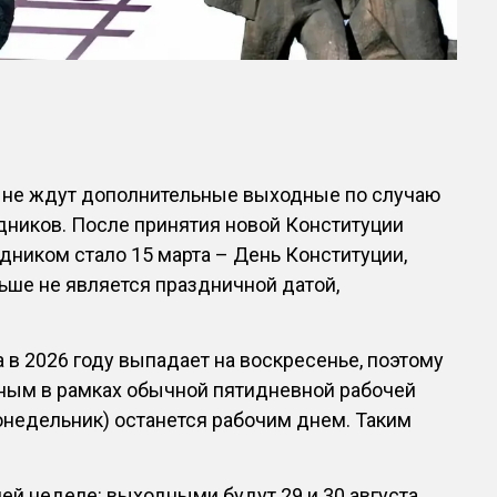
в не ждут дополнительные выходные по случаю
дников. После принятия новой Конституции
ником стало 15 марта – День Конституции,
льше не является праздничной датой,
а в 2026 году выпадает на воскресенье, поэтому
дным в рамках обычной пятидневной рабочей
понедельник) останется рабочим днем. Таким
ей неделе: выходными будут 29 и 30 августа