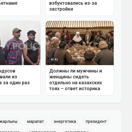
 жарлығы
марапат
энергетика
президент