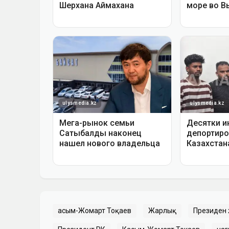
Қасым-Жомарт Тоқаев
Жарлық
Президен