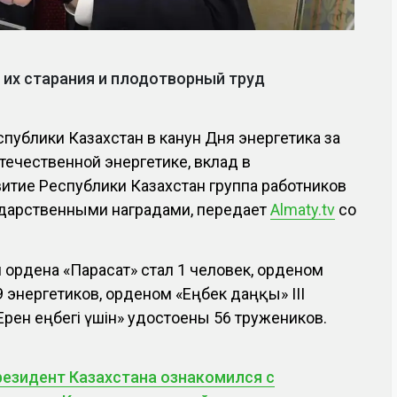
 их старания и плодотворный труд
публики Казахстан в канун Дня энергетика за
течественной энергетике, вклад в
итие Республики Казахстан группа работников
ударственными наградами, передает
Almaty.tv
со
м ордена «Парасат» стал 1 человек, орденом
 энергетиков, орденом «Еңбек даңқы» ІІІ
Ерен еңбегі үшін» удостоены 56 тружеников.
резидент Казахстана ознакомился с