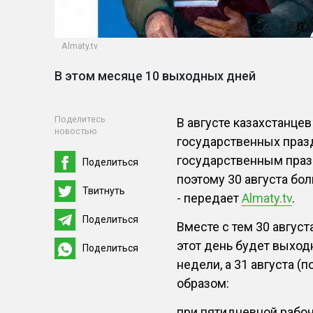
Almaty.tv
В этом месяце 10 выходных дней
Поделитесь
В августе казахстанце
новостью
государственных праз
государственным празд
Поделиться
поэтому 30 августа бо
Твитнуть
- передает
Almaty.tv
.
Поделиться
Вместе с тем 30 август
этот день будет выхо
Поделиться
недели, а 31 августа (
образом:
при пятидневной рабоч