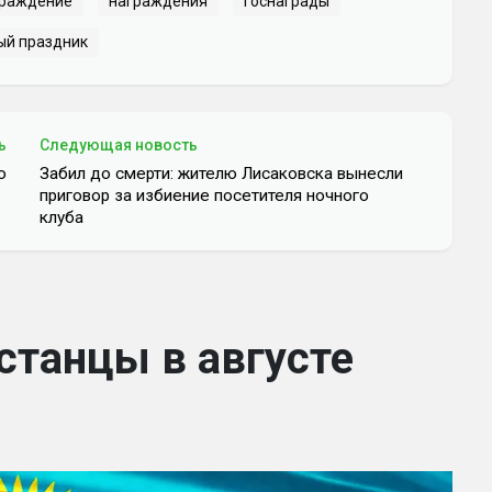
граждение
награждения
госнаграды
ый праздник
ь
Следующая новость
ю
Забил до смерти: жителю Лисаковска вынесли
приговор за избиение посетителя ночного
клуба
станцы в августе