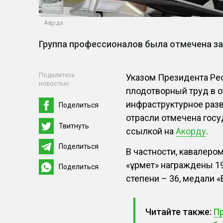
Ақорда
Группа профессионалов была отмечена за
Поделитесь
Указом Президента Рес
новостью
плодотворный труд в о
инфраструктурное разв
Поделиться
отрасли отмечена гос
Твитнуть
ссылкой на
Акорду
.
Поделиться
В частности, кавалеро
«Құрмет» награждены 19
Поделиться
степени – 36, медали «
Читайте также:
П