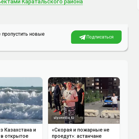
ектами Каратальского района
е пропустить новые
Подписаться