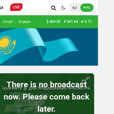
LIVE
ДА
ҚАЗ
РУС
Спорт
В мире
$
469.93
€
541.64
₽
5.71