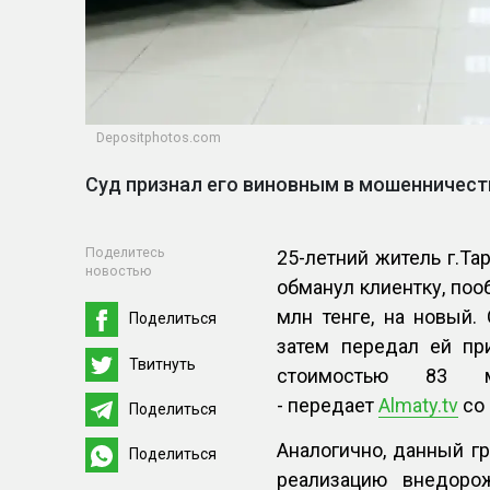
Depositphotos.com
Суд признал его виновным в мошенничест
Поделитесь
25-летний житель г.Та
новостью
обманул клиентку, по
млн тенге, на новый.
Поделиться
затем передал ей пр
Твитнуть
стоимостью 83 м
- передает
Almaty.tv
со
Поделиться
Аналогично, данный г
Поделиться
реализацию внедоро