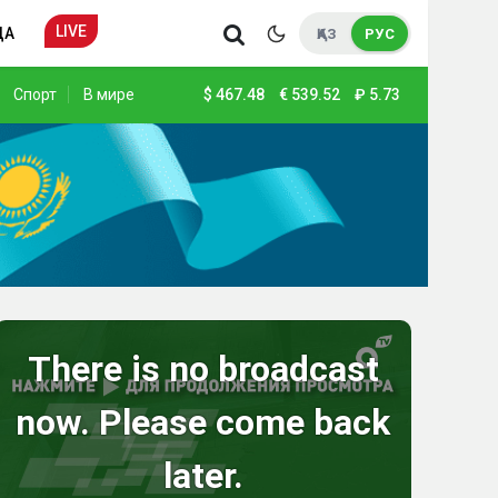
LIVE
ДА
ҚАЗ
РУС
Спорт
В мире
$
467.48
€
539.52
₽
5.73