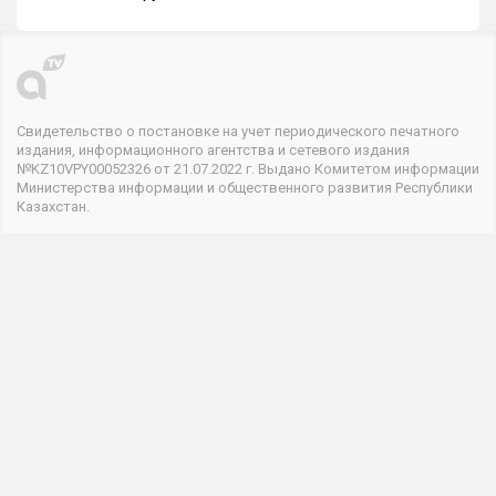
Свидетельство о постановке на учет периодического печатного
издания, информационного агентства и сетевого издания
№KZ10VPY00052326 от 21.07.2022 г. Выдано Комитетом информации
Министерства информации и общественного развития Республики
Казахстан.
© 2026 . Все права защищены
Телеканал
О канале
Контакты
Реклама
Мы в соцсетях
Информационная продукция данного сетевого ресурса