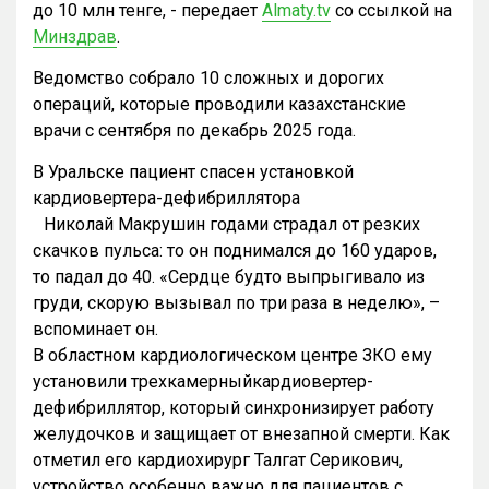
до 10 млн тенге, - передает
Almaty.tv
со ссылкой на
Минздрав
.
Ведомство собрало 10 сложных и дорогих
операций, которые проводили казахстанские
врачи с сентября по декабрь 2025 года.
В Уральске пациент спасен установкой
кардиовертера-дефибриллятора
Николай Макрушин годами страдал от резких
скачков пульса: то он поднимался до 160 ударов,
то падал до 40. «Сердце будто выпрыгивало из
груди, скорую вызывал по три раза в неделю», –
вспоминает он.
В областном кардиологическом центре ЗКО ему
установили трехкамерныйкардиовертер-
дефибриллятор, который синхронизирует работу
желудочков и защищает от внезапной смерти. Как
отметил его кардиохирург Талгат Серикович,
устройство особенно важно для пациентов с